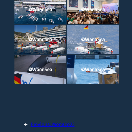
©WannSea
©WannSea
©WannSea
©WannSea
©WannSea
©WannSea
←
Previous:
Monaco23